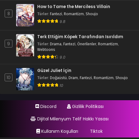
How to Tame the Merciless Villain
8
Türler
:
Fantezi
,
Romantizm
,
Shoujo
9.8
Terk Ettiğim Köpek Tarafından Isırıldım
9
Türler
:
Drama
,
Fantezi
,
Önerilenler
,
Romantizm
,
Webtoons
9.0
Güzel Juliet İçin
10
Türler
:
Doğaüstü
,
Dram
,
Fantezi
,
Romantizm
,
Shoujo
10
Discord
Gizlilik Politikası
Dijital Milenyum Telif Hakkı Yasası
Kullanım Koşulları
Tiktok