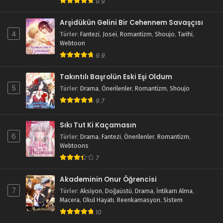
9.9
Arşidükün Gelini Bir Cehennem Savaşçısı
4
Türler
:
Fantezi
,
Josei
,
Romantizm
,
Shoujo
,
Tarihi
,
Webtoon
9.9
Takıntılı Başrolün Eski Eşi Oldum
5
Türler
:
Drama
,
Önerilenler
,
Romantizm
,
Shoujo
9.7
Sıkı Tut Ki Kaçamasın
6
Türler
:
Drama
,
Fantezi
,
Önerilenler
,
Romantizm
,
Webtoons
7
Akademinin Onur Öğrencisi
7
Türler
:
Aksiyon
,
Doğaüstü
,
Drama
,
İntikam Alma
,
Macera
,
Okul Hayatı
,
Reenkarnasyon
,
Sistem
10