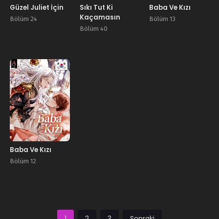
Güzel Juliet İçin
Sıkı Tut Ki
Baba Ve Kızı
Kaçamasın
Bölüm 24
Bölüm 13
Bölüm 40
Manhwa
Baba Ve Kızı
Bölüm 12
1
2
3
Sonraki