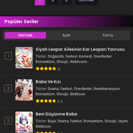
Popüler Seriler
Haftalık
Aylık
Tümü
Siyah Leopar Ailesinin Kar Leoparı Yavrusu
1
Türler
:
Doğaüstü
,
Fantezi
,
Komedi
,
Önerilenler
,
Romantizm
,
Shoujo
,
Webtoons
10
Baba Ve Kızı
2
Türler
:
Drama
,
Fantezi
,
Önerilenler
,
Reenkarnasyon
,
Romantizm
,
Shoujo
,
Webtoon
9.9
Beni Düşünme Baba
3
Türler
:
Büyü
,
Drama
,
Fantezi
,
Romantizm
,
Shoujo
,
Uyum
,
Webtoon