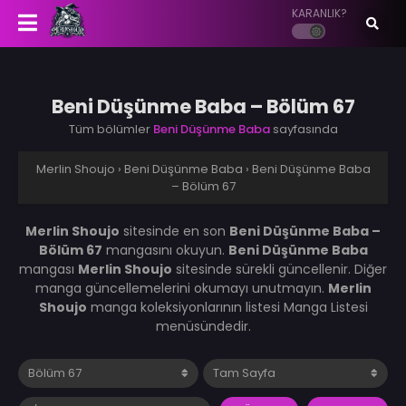
KARANLIK?
Beni Düşünme Baba – Bölüm 67
Tüm bölümler
Beni Düşünme Baba
sayfasında
Merlin Shoujo
›
Beni Düşünme Baba
›
Beni Düşünme Baba
– Bölüm 67
Merlin Shoujo
sitesinde en son
Beni Düşünme Baba –
Bölüm 67
mangasını okuyun.
Beni Düşünme Baba
mangası
Merlin Shoujo
sitesinde sürekli güncellenir. Diğer
manga güncellemelerini okumayı unutmayın.
Merlin
Shoujo
manga koleksiyonlarının listesi Manga Listesi
menüsündedir.