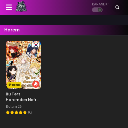
KARANLIK?
Harem
RENK
Bu Ters
Haremden Nefret
Ediyorum
Bölüm 26
9.7