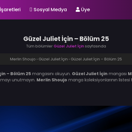
İşaretleri
Sosyal Medya
Üye
Güzel Juliet İçin – Bölüm 25
Tüm bölümler
Güzel Juliet İçin
sayfasında
Merlin Shoujo
›
Güzel Juliet İçin
›
Güzel Juliet İçin – Bölüm 25
İçin – Bölüm 25
mangasını okuyun.
Güzel Juliet İçin
mangası
M
umayı unutmayın.
Merlin Shoujo
manga koleksiyonlarının listes