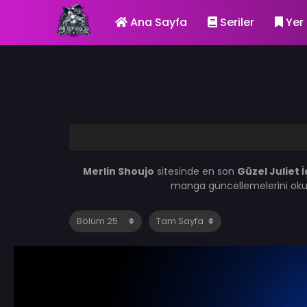
Ana Sayfa
Seriler
Yer 
Merlin Shoujo
sitesinde en son
Güzel Juliet 
manga güncellemelerini ok