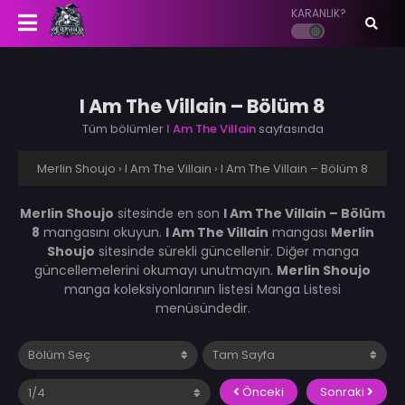
KARANLIK?
I Am The Villain – Bölüm 8
Tüm bölümler
I Am The Villain
sayfasında
Merlin Shoujo
›
I Am The Villain
›
I Am The Villain – Bölüm 8
Merlin Shoujo
sitesinde en son
I Am The Villain – Bölüm
8
mangasını okuyun.
I Am The Villain
mangası
Merlin
Shoujo
sitesinde sürekli güncellenir. Diğer manga
güncellemelerini okumayı unutmayın.
Merlin Shoujo
manga koleksiyonlarının listesi Manga Listesi
menüsündedir.
Önceki
Sonraki