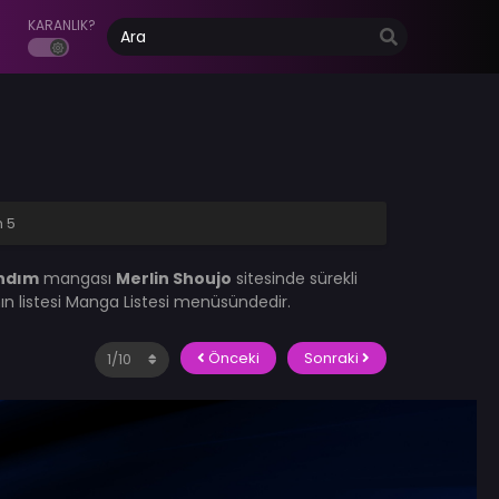
KARANLIK?
m 5
andım
mangası
Merlin Shoujo
sitesinde sürekli
n listesi Manga Listesi menüsündedir.
Önceki
Sonraki