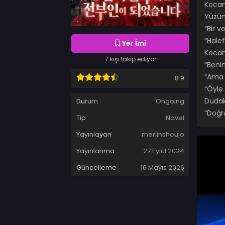
Kocam
Yüzün
“Bir v
“Hale
Yer İmi
Kocam
7 kişi takip ediyor
“Beni
“Ama 
8.9
“Öyle
Dudakl
Durum
Ongoing
“Doğru
Tip
Novel
Yayınlayan
merlinshoujo
Yayınlanma
27 Eylül 2024
Güncelleme
16 Mayıs 2026