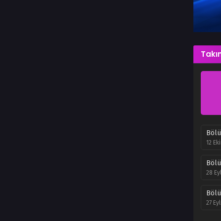
Takın
Böl
12 Ek
Böl
28 Ey
Böl
27 Ey