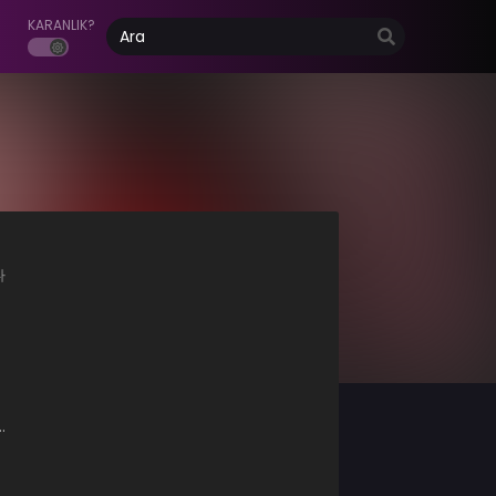
KARANLIK?
다
…