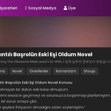
İşaretleri
Sosyal Medya
Üye
ıntılı Başrolün Eski Eşi Oldum Novel
ing The Obsesive Male Lead's Ex-Wife / 집착 남주의 전부인이 되었습니
ma
Novel
Önerilenler
Romantizm
Shoujo
tılı Başrolün Eski Eşi Oldum Novel Konusu
i olmayan bir dükün eski karısı olmuştum.
rimi sessizce geçirmeyi ve sorunsuzca boşanmayı planlamıştım
ir sorun ortaya çıktı.
ür şeylere ihtiyacım olmadığını zaten söylemiştim.”