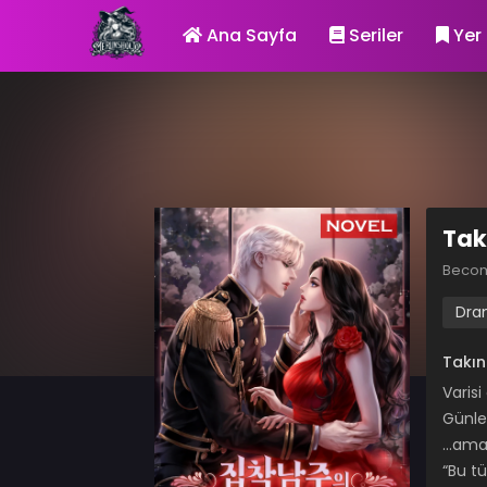
Ana Sayfa
Seriler
Yer 
Tak
Becom
Dra
Takın
Varis
Günle
…ama b
“Bu t