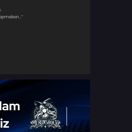
.
yapmalısın…”