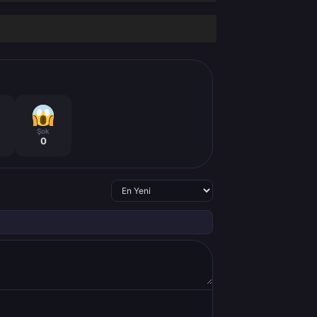
Şok
0