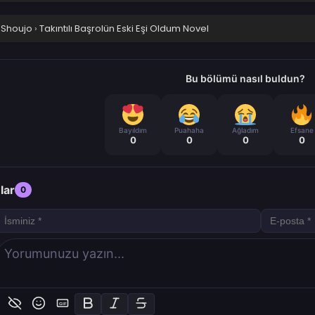
 Shoujo
›
Takıntılı Başrolün Eski Eşi Oldum Novel
Bu bölümü nasıl buldun?
Bayıldım
Puahaha
Ağladım
Efsane
0
0
0
0
lar
0
GIF