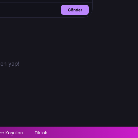
Gönder
en yap!
m Koşulları
Tiktok