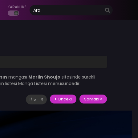
KARANLIK?
2
sın
mangası
Merlin Shoujo
sitesinde sürekli
n listesi Manga Listesi menüsündedir.
Önceki
Sonraki