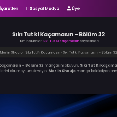
İşaretleri
Sosyal Medya
Üye
Sıkı Tut ki Kaçamasın – Bölüm 32
Tüm bölümler
Sıkı Tut Ki Kaçamasın
sayfasında
Merlin Shoujo
›
Sıkı Tut Ki Kaçamasın
›
Sıkı Tut ki Kaçamasın – Bölüm 3
i Kaçamasın – Bölüm 32
mangasını okuyun.
Sıkı Tut Ki Kaçama
lerini okumayı unutmayın.
Merlin Shoujo
manga koleksiyonlarını