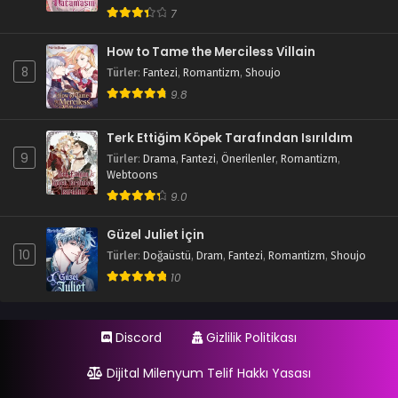
7
How to Tame the Merciless Villain
8
Türler
:
Fantezi
,
Romantizm
,
Shoujo
9.8
Terk Ettiğim Köpek Tarafından Isırıldım
9
Türler
:
Drama
,
Fantezi
,
Önerilenler
,
Romantizm
,
Webtoons
9.0
Güzel Juliet İçin
10
Türler
:
Doğaüstü
,
Dram
,
Fantezi
,
Romantizm
,
Shoujo
10
Discord
Gizlilik Politikası
Dijital Milenyum Telif Hakkı Yasası