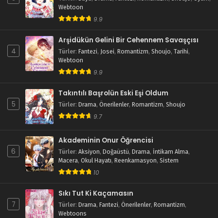
Webtoon
9.9
Arşidükün Gelini Bir Cehennem Savaşçısı
4
Türler
:
Fantezi
,
Josei
,
Romantizm
,
Shoujo
,
Tarihi
,
Webtoon
9.9
Takıntılı Başrolün Eski Eşi Oldum
5
Türler
:
Drama
,
Önerilenler
,
Romantizm
,
Shoujo
9.7
Akademinin Onur Öğrencisi
6
Türler
:
Aksiyon
,
Doğaüstü
,
Drama
,
İntikam Alma
,
Macera
,
Okul Hayatı
,
Reenkarnasyon
,
Sistem
10
Sıkı Tut Ki Kaçamasın
7
Türler
:
Drama
,
Fantezi
,
Önerilenler
,
Romantizm
,
Webtoons