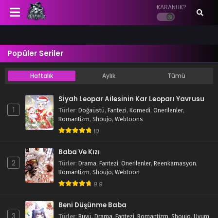
KARANLIK?
Popüler Seriler
Haftalık
Aylık
Tümü
Siyah Leopar Ailesinin Kar Leoparı Yavrusu
1
Türler
:
Doğaüstü
,
Fantezi
,
Komedi
,
Önerilenler
,
Romantizm
,
Shoujo
,
Webtoons
10
Baba Ve Kızı
2
Türler
:
Drama
,
Fantezi
,
Önerilenler
,
Reenkarnasyon
,
Romantizm
,
Shoujo
,
Webtoon
9.9
Beni Düşünme Baba
3
Türler
:
Büyü
,
Drama
,
Fantezi
,
Romantizm
,
Shoujo
,
Uyum
,