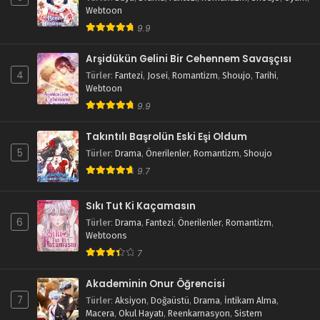
Webtoon
9.9
Arşidükün Gelini Bir Cehennem Savaşçısı
4
Türler
:
Fantezi
,
Josei
,
Romantizm
,
Shoujo
,
Tarihi
,
Webtoon
9.9
Takıntılı Başrolün Eski Eşi Oldum
5
Türler
:
Drama
,
Önerilenler
,
Romantizm
,
Shoujo
9.7
Sıkı Tut Ki Kaçamasın
6
Türler
:
Drama
,
Fantezi
,
Önerilenler
,
Romantizm
,
Webtoons
7
Akademinin Onur Öğrencisi
7
Türler
:
Aksiyon
,
Doğaüstü
,
Drama
,
İntikam Alma
,
Macera
,
Okul Hayatı
,
Reenkarnasyon
,
Sistem