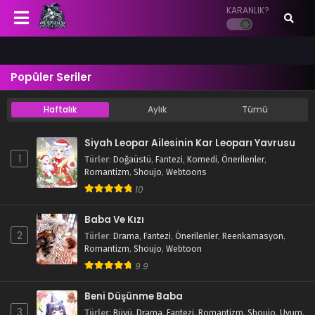
KARANLIK?
Popüler Seriler
Haftalık
Aylık
Tümü
Siyah Leopar Ailesinin Kar Leoparı Yavrusu
1
Türler
:
Doğaüstü
,
Fantezi
,
Komedi
,
Önerilenler
,
Romantizm
,
Shoujo
,
Webtoons
10
Baba Ve Kızı
2
Türler
:
Drama
,
Fantezi
,
Önerilenler
,
Reenkarnasyon
,
Romantizm
,
Shoujo
,
Webtoon
9.9
Beni Düşünme Baba
3
Türler
:
Büyü
,
Drama
,
Fantezi
,
Romantizm
,
Shoujo
,
Uyum
,