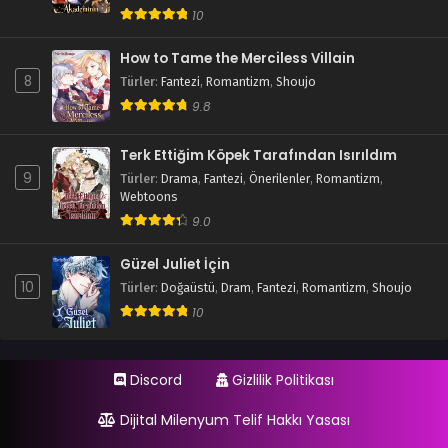
10
How to Tame the Merciless Villain
8
Türler
:
Fantezi
,
Romantizm
,
Shoujo
9.8
Terk Ettiğim Köpek Tarafından Isırıldım
9
Türler
:
Drama
,
Fantezi
,
Önerilenler
,
Romantizm
,
Webtoons
9.0
Güzel Juliet İçin
10
Türler
:
Doğaüstü
,
Dram
,
Fantezi
,
Romantizm
,
Shoujo
10
Discord
Gizlilik Politikası
Dijital Milenyum Telif Hakkı Yasası