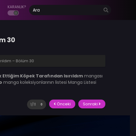
KARANLIK?
üm 30
ırıldım – Bölüm 30
k Ettiğim Köpek Tarafından Isırıldım
mangası
o
manga koleksiyonlarının listesi Manga Listesi
Önceki
Sonraki