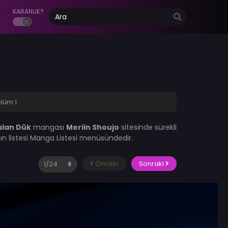
KARANLIK?
lüm 1
ulan Dük
mangası
Merlin Shoujo
sitesinde sürekli
n listesi Manga Listesi menüsündedir.
Önceki
Sonraki