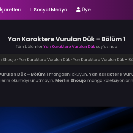
İşaretleri
Sosyal Medya
Üye
Yan Karaktere Vurulan Dük – Bölüm 1
Tüm bölümler
Yan Karaktere Vurulan Dük
sayfasında
in Shoujo
›
Yan Karaktere Vurulan Dük
›
Yan Karaktere Vurulan Dük – Bö
urulan Dük – Bölüm 1
mangasını okuyun.
Yan Karaktere Vur
lerini okumayı unutmayın.
Merlin Shoujo
manga koleksiyonlarını