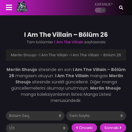
KARANLIK?
I Am The Villain – Bölüm 26
Tüm bölümler
I Am The Villain
sayfasında
Merlin Shoujo
›
I Am The Villain
›
I Am The Villain – Bölüm 26
Merlin Shoujo
sitesinde en son
I Am The Villain – Bölüm
26
mangasını okuyun.
I Am The Villain
mangası
Merlin
Shoujo
sitesinde sürekli güncellenir. Diğer manga
güncellemelerini okumayı unutmayın.
Merlin Shoujo
manga koleksiyonlarının listesi Manga Listesi
menüsündedir.
Önceki
Sonraki