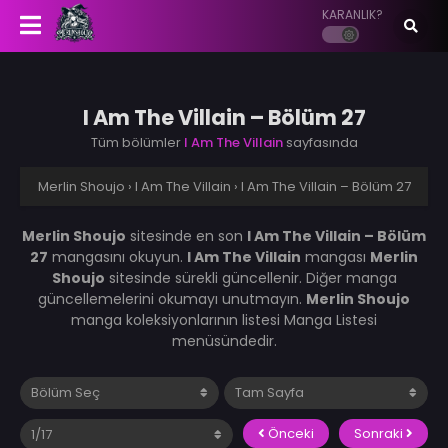
KARANLIK?
I Am The Villain – Bölüm 27
Tüm bölümler
I Am The Villain
sayfasında
Merlin Shoujo
›
I Am The Villain
›
I Am The Villain – Bölüm 27
Merlin Shoujo
sitesinde en son
I Am The Villain – Bölüm
27
mangasını okuyun.
I Am The Villain
mangası
Merlin
Shoujo
sitesinde sürekli güncellenir. Diğer manga
güncellemelerini okumayı unutmayın.
Merlin Shoujo
manga koleksiyonlarının listesi Manga Listesi
menüsündedir.
Önceki
Sonraki